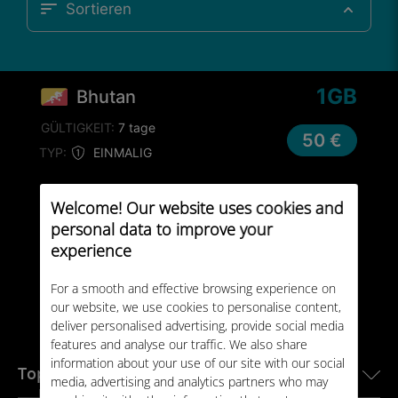
Sortieren
1GB
Bhutan
GÜLTIGKEIT:
7 tage
50 €
TYP:
EINMALIG
Welcome! Our website uses cookies and
personal data to improve your
experience
For a smooth and effective browsing experience on
our website, we use cookies to personalise content,
deliver personalised advertising, provide social media
features and analyse our traffic. We also share
information about your use of our site with our social
Top-Reiseziele
media, advertising and analytics partners who may