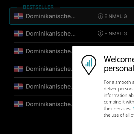
BESTSELLER
Dominikanische Republik
EINMALIG
Dominikanische Republik
EINMALIG
Dominikanische Republik
EINMALIG
Welcome!
Ubigi logo
personal
Dominikanische Republik
EINMALIG
For a smooth a
Dominikanische Republik
EINMALIG
deliver persona
information ab
combine it with
Dominikanische Republik
EINMALIG
their services.
the use of all 