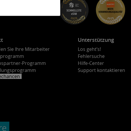
kt
Unterstützung
en Sie Ihre Mitarbeiter
Los geht’s!
rprogramm
Fehlersuche
ebspartner-Programm
Hilfe-Center
lungsprogramm
Support kontaktieren
rechancen