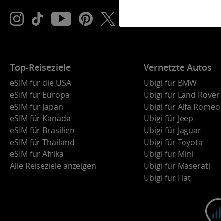
Top-Reiseziele
Vernetzte Autos
eSIM für die USA
Ubigi für BMW
eSIM für Europa
Ubigi für Land Rover
eSIM für Japan
Ubigi für Alfa Romeo
eSIM für Kanada
Ubigi für Jeep
eSIM für Brasilien
Ubigi für Jaguar
eSIM für Thailand
Ubigi für Toyota
eSIM für Afrika
Ubigi für Mini
Alle Reiseziele anzeigen
Ubigi für Maserati
Ubigi für Fiat