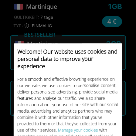
1GB
Martinique
GÜLTIGKEIT:
7 tage
4 €
TYP:
EINMALIG
BESTSELLER
3GB
Martinique
Welcome! Our website uses cookies and
GÜLTIGKEIT:
15 tage
personal data to improve your
8 €
TYP:
EINMALIG
experience
For a smooth and effective browsing experience on
BESTSELLER
our website, we use cookies to personalise content,
3GB
Saint Barthelemy
deliver personalised advertising, provide social media
features and analyse our traffic. We also share
GÜLTIGKEIT:
15 tage
8 €
information about your use of our site with our social
TYP:
EINMALIG
media, advertising and analytics partners who may
combine it with other information that you've
1GB
provided to them or that they've collected from your
Saint Martin (french Part)
use of their services.
Manage your cookies
with
GÜLTIGKEIT:
7 tage