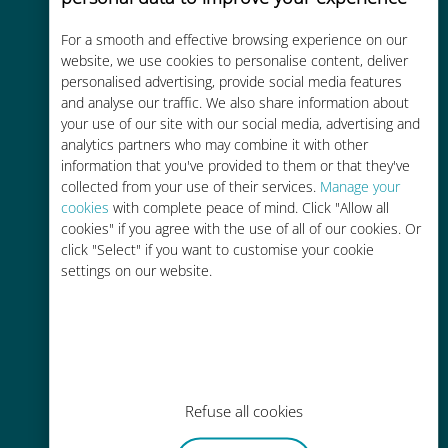
For a smooth and effective browsing experience on our
Kostengünstig
website, we use cookies to personalise content, deliver
personalised advertising, provide social media features
Bis zu 90 % günstiger als Roaming-
and analyse our traffic. We also share information about
Gebühren bei Ihrem bisherigen
your use of our site with our social media, advertising and
Anbieter
analytics partners who may combine it with other
information that you've provided to them or that they've
collected from your use of their services.
Manage your
cookies
with complete peace of mind. Click "Allow all
cookies" if you agree with the use of all of our cookies. Or
click "Select" if you want to customise your cookie
Einfaches Aufladen
settings on our website.
Überall über die Ubigi-App, auch
ohne WLAN oder Datenguthaben
Refuse all cookies