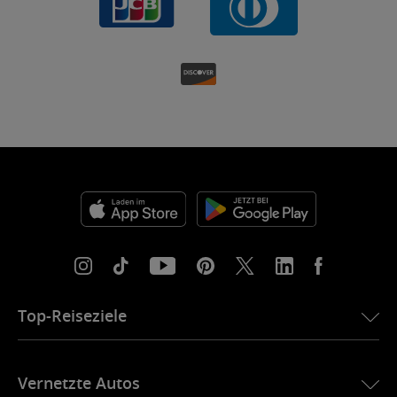
Top-Reiseziele
eSIM für die USA
Vernetzte Autos
eSIM für Europa