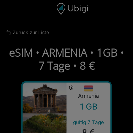
Skip to content
Inhalt
Navigationsleiste
Fußzeile
Zurück zur Liste
Back to list
eSIM • ARMENIA • 1GB •
7 Tage • 8 €
Armenia
1 GB
gültig 7 Tage
8 €