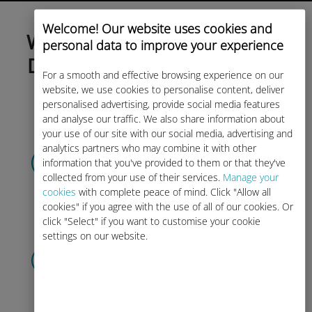
Welcome! Our website uses cookies and
Wählen Sie noch heute Ihren
personal data to improve your experience
Datentarif und aktivieren Sie
For a smooth and effective browsing experience on our
ihn vor Ihrer Reise!
website, we use cookies to personalise content, deliver
personalised advertising, provide social media features
and analyse our traffic. We also share information about
your use of our site with our social media, advertising and
Wählen Sie Ihren
analytics partners who may combine it with other
information that you've provided to them or that they've
Datentarife
collected from your use of their services.
Manage your
und erhalten Sie ihn per
QR-Code
cookies
with complete peace of mind. Click "Allow all
per E-Mail.
Schnell!
cookies" if you agree with the use of all of our cookies. Or
click "Select" if you want to customise your cookie
settings on our website.
Scannen Sie
den QR-Code,
um Ihre eSIM und Ihren Datentarife
zu aktivieren.
Einfach!