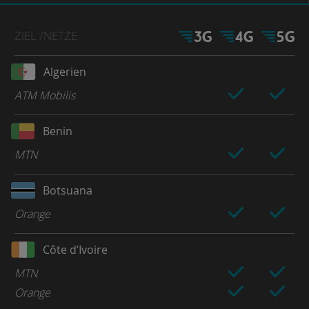
ZIEL
/NETZE
Algerien
ATM Mobilis
Benin
MTN
Botsuana
Orange
Côte d’Ivoire
MTN
Orange