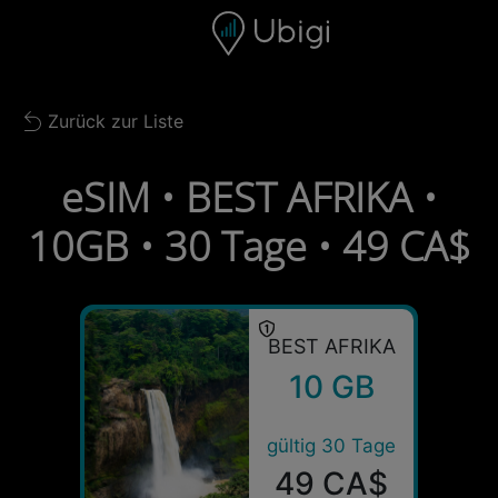
Skip to content
Inhalt
Navigationsleiste
Fußzeile
Zurück zur Liste
Back to list
eSIM • BEST AFRIKA •
10GB • 30 Tage • 49 CA$
BEST AFRIKA
10 GB
gültig 30 Tage
49 CA$