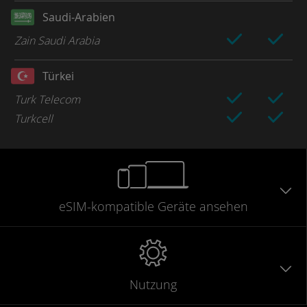
Saudi-Arabien
Zain Saudi Arabia
Türkei
Turk Telecom
Turkcell
eSIM-kompatible
Geräte
ansehen
Nutzung