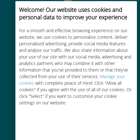
Welcome! Our website uses cookies and
personal data to improve your experience
Sofortige aktivierung
For a smooth and effective browsing experience on our
website, we use cookies to personalise content, deliver
Erhalten Sie innerhalb weniger
personalised advertising, provide social media features
Minuten einen QR-Code per E-Mail
and analyse our traffic. We also share information about
und scannen Sie ihn
your use of our site with our social media, advertising and
analytics partners who may combine it with other
information that you've provided to them or that they've
collected from your use of their services.
Manage your
cookies
with complete peace of mind. Click "Allow all
cookies" if you agree with the use of all of our cookies. Or
Weltweit
click "Select" if you want to customise your cookie
settings on our website.
Weltweite hochwertige
Mobilfunkkonnektivität in über 200
Reiseziele