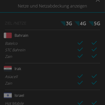
Netze
und Netzabdeckung
anzeigen
ZIEL
/NETZE
Bahrain
Batelco
STC Bahreïn
Zain
Irak
Asiacell
Zain
Israel
Hot Mobile