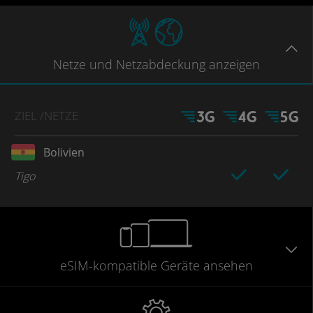
Netze
und Netzabdeckung
anzeigen
ZIEL
/NETZE
Bolivien
Tigo
eSIM-kompatible
Geräte
ansehen