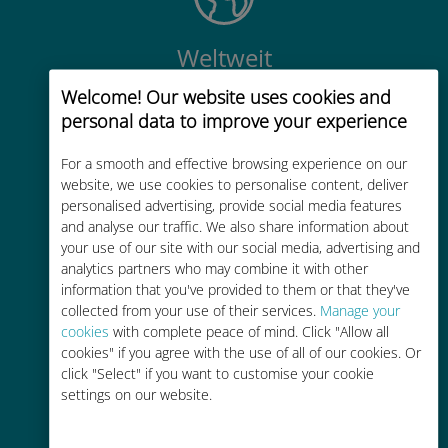
Weltweit
Weltweite hochwertige
Welcome! Our website uses cookies and
Mobilfunkkonnektivität in über 200
personal data to improve your experience
Reiseziele
For a smooth and effective browsing experience on our
website, we use cookies to personalise content, deliver
personalised advertising, provide social media features
and analyse our traffic. We also share information about
your use of our site with our social media, advertising and
analytics partners who may combine it with other
Kostengünstig
information that you've provided to them or that they've
collected from your use of their services.
Manage your
Bis zu 90 % günstiger als Roaming-
cookies
with complete peace of mind. Click "Allow all
Gebühren bei Ihrem bisherigen
cookies" if you agree with the use of all of our cookies. Or
Anbieter
click "Select" if you want to customise your cookie
settings on our website.