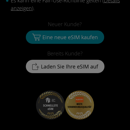
Es kann eine Fair-Use-Richtlinie gelten (
Details
anzeigen
).
Neuer Kunde?
Eine neue eSIM kaufen
Bereits Kunde?
Laden Sie Ihre eSIM auf