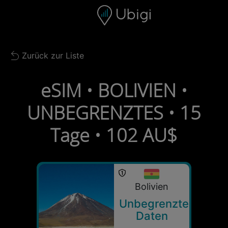
Skip to content
Inhalt
Navigationsleiste
Fußzeile
Zurück zur Liste
Back to list
eSIM • BOLIVIEN •
UNBEGRENZTES • 15
Tage • 102 AU$
Bolivien
Unbegrenzte
Daten