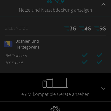
Netze
und Netzabdeckung
anzeigen
ZIEL
/NETZE
Bosnien und
Herzegowina
BH Telecom
HT Eronet
eSIM-kompatible
Geräte
ansehen