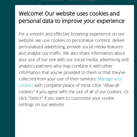
Mobilfunkkonnektivität in über 200
Welcome! Our website uses cookies and
Reiseziele
personal data to improve your experience
For a smooth and effective browsing experience on our
website, we use cookies to personalise content, deliver
personalised advertising, provide social media features
and analyse our traffic. We also share information about
Kostengünstig
your use of our site with our social media, advertising and
Bis zu 90 % günstiger als Roaming-
analytics partners who may combine it with other
information that you've provided to them or that they've
Gebühren bei Ihrem bisherigen
collected from your use of their services.
Manage your
Anbieter
cookies
with complete peace of mind. Click "Allow all
cookies" if you agree with the use of all of our cookies. Or
click "Select" if you want to customise your cookie
settings on our website.
Einfaches Aufladen
Überall über die Ubigi-App, auch