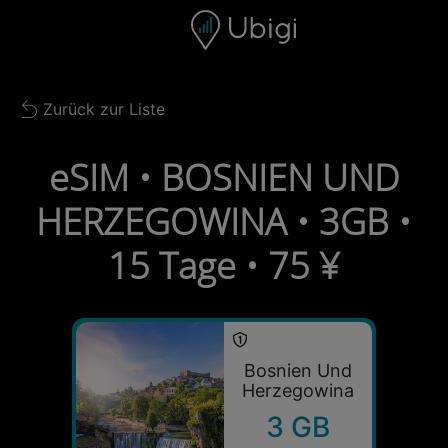
Skip to content
Inhalt
Navigationsleiste
Fußzeile
Zurück zur Liste
Back to list
eSIM • BOSNIEN UND
HERZEGOWINA • 3GB •
15 Tage • 75 ¥
Bosnien Und
Herzegowina
3 GB