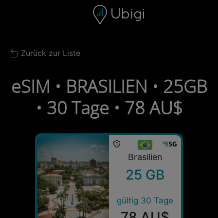
Skip to content
Inhalt
Navigationsleiste
Fußzeile
Zurück zur Liste
Back to list
eSIM • BRASILIEN • 25GB
• 30 Tage • 78 AU$
Brasilien
25 GB
gültig 30 Tage
78 AU$