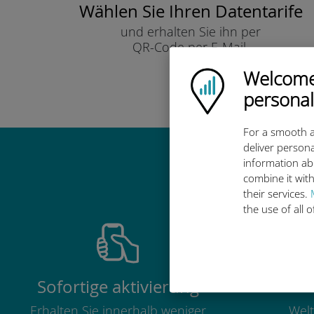
Wählen Sie Ihren Datentarife
und erhalten Sie ihn per
QR-Code per E-Mail.
Schnell!
Welcome!
Ubigi logo
personal
For a smooth a
deliver persona
information ab
Warum ist d
combine it with
their services.
the use of all 
Sofortige aktivierung
Erhalten Sie innerhalb weniger
Welt