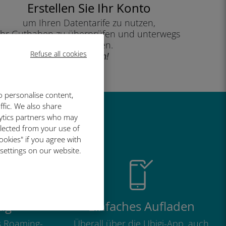
Erstellen Sie Ihr Konto
um Ihren Datentarife zu nutzen,
Ihr Guthaben zu überprüfen und unterwegs
aufzuladen.
Refuse all cookies
Genießen!
o personalise content,
ffic. We also share
lytics partners who may
so großartig
llected from your use of
ookies" if you agree with
 settings on our website.
ig
Einfaches Aufladen
ls Roaming-
Überall über die Ubigi-App, auch