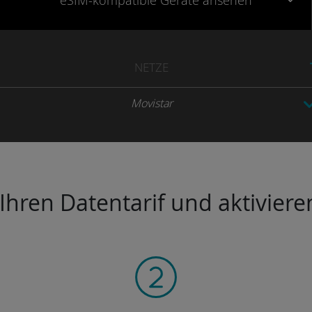
eSIM-kompatible
Geräte
ansehen
NETZE
Movistar
hren Datentarif und aktivieren 