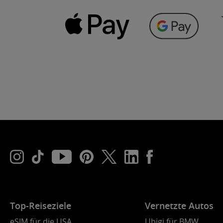
Top-Reiseziele
Vernetzte Autos
eSIM für die USA
Ubigi für BMW