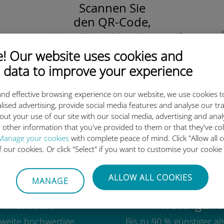
Scannen Sie
den QR-Code,
um Ihre eSIM und Ihren Datentarife
zu aktivieren.
 Our website uses cookies and
Einfach!
 data to improve your experience
nd effective browsing experience on our website, we use cookies t
lised advertising, provide social media features and analyse our tra
out your use of our site with our social media, advertising and ana
ie internationale Ubigi eSIM 
 other information that you've provided to them or that they've co
Manage your cookies
with complete peace of mind. Click "Allow all c
of our cookies. Or click "Select" if you want to customise your cookie
ALLOW ALL COOKIES
MANAGE
Weltweit
Kostengünst
weite hochwertige
Bis zu 90 % günstiger a