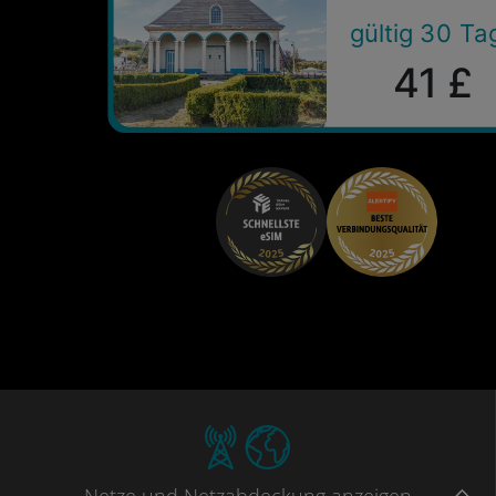
gültig 30 Ta
41 £