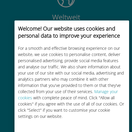
Weltweit
Weltweite hochwertige
Welcome! Our website uses cookies and
Mobilfunkkonnektivität in über 200
personal data to improve your experience
Reiseziele
For a smooth and effective browsing experience on our
website, we use cookies to personalise content, deliver
personalised advertising, provide social media features
and analyse our traffic. We also share information about
your use of our site with our social media, advertising and
analytics partners who may combine it with other
Kostengünstig
information that you've provided to them or that they've
collected from your use of their services.
Manage your
Bis zu 90 % günstiger als Roaming-
cookies
with complete peace of mind. Click "Allow all
Gebühren bei Ihrem bisherigen
cookies" if you agree with the use of all of our cookies. Or
Anbieter
click "Select" if you want to customise your cookie
settings on our website.