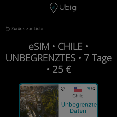
Skip to content
Inhalt
Navigationsleiste
Fußzeile
Zurück zur Liste
Back to list
eSIM • CHILE •
UNBEGRENZTES • 7 Tage
• 25 €
Chile
Unbegrenzte
Daten