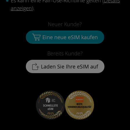
Es kann eine Fair-Use-Richtlinie gelten (
Details
anzeigen
).
Neuer Kunde?
Eine neue eSIM kaufen
Bereits Kunde?
Laden Sie Ihre eSIM auf