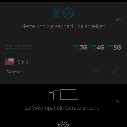
Netze
und Netzabdeckung
anzeigen
ZIEL
/NETZE
Chile
Movistar
eSIM-kompatible
Geräte
ansehen