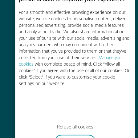
For a smooth and effective browsing experience on our
Kostengünstig
website, we use cookies to personalise content, deliver
personalised advertising, provide social media features
Bis zu 90 % günstiger als Roaming-
and analyse our traffic. We also share information about
Gebühren bei Ihrem bisherigen
your use of our site with our social media, advertising and
Anbieter
analytics partners who may combine it with other
information that you've provided to them or that they've
collected from your use of their services.
Manage your
cookies
with complete peace of mind. Click "Allow all
cookies" if you agree with the use of all of our cookies. Or
click "Select" if you want to customise your cookie
Einfaches Aufladen
settings on our website.
Überall über die Ubigi-App, auch
ohne WLAN oder Datenguthaben
Refuse all cookies