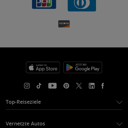
Top-Reiseziele
eSIM für die USA
Vernetzte Autos
eSIM für Europa