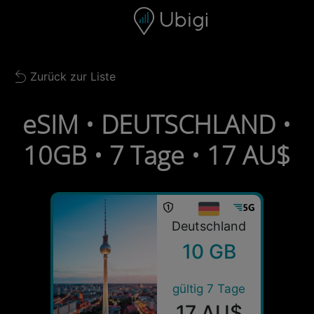
Skip to content
Inhalt
Navigationsleiste
Fußzeile
Zurück zur Liste
Back to list
eSIM • DEUTSCHLAND •
10GB • 7 Tage • 17 AU$
Deutschland
10 GB
gültig 7 Tage
17 AU$