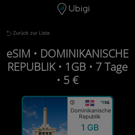
Skip to content
Inhalt
Navigationsleiste
Fußzeile
Zurück zur Liste
Back to list
eSIM • DOMINIKANISCHE
REPUBLIK • 1GB • 7 Tage
• 5 €
Dominikanische
Republik
1 GB