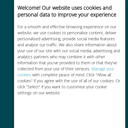
Reiseziele
Welcome! Our website uses cookies and
personal data to improve your experience
For a smooth and effective browsing experience on our
website, we use cookies to personalise content, deliver
personalised advertising, provide social media features
Kostengünstig
and analyse our traffic. We also share information about
your use of our site with our social media, advertising and
Bis zu 90 % günstiger als Roaming-
analytics partners who may combine it with other
Gebühren bei Ihrem bisherigen
information that you've provided to them or that they've
Anbieter
collected from your use of their services.
Manage your
cookies
with complete peace of mind. Click "Allow all
cookies" if you agree with the use of all of our cookies. Or
click "Select" if you want to customise your cookie
settings on our website.
Einfaches Aufladen
Überall über die Ubigi-App, auch
ohne WLAN oder Datenguthaben