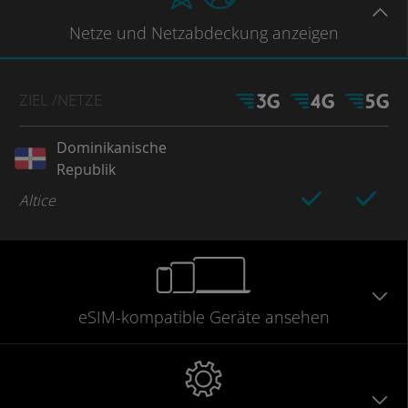
Netze
und Netzabdeckung
anzeigen
ZIEL
/NETZE
Dominikanische
Republik
Altice
eSIM-kompatible
Geräte
ansehen