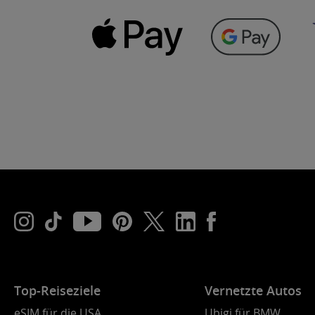
Top-Reiseziele
Vernetzte Autos
eSIM für die USA
Ubigi für BMW