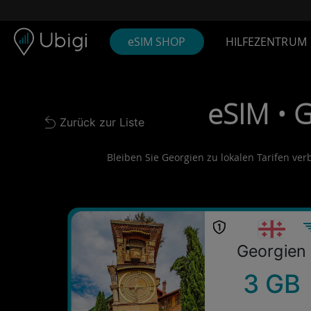
Skip to content
Inhalt
Navigationsleiste
Fußzeile
eSIM SHOP
HILFEZENTRUM
eSIM • 
Zurück zur Liste
Back to list
Bleiben Sie Georgien zu lokalen Tarifen ver
Georgien
3 GB