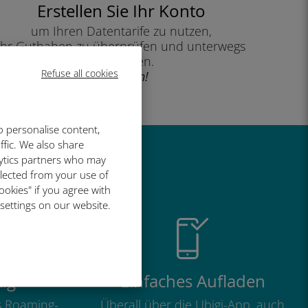
Erstellen Sie Ihr Konto
um Ihren Datentarife zu nutzen,
Ihr Guthaben zu überprüfen und unterwegs
aufzuladen.
Refuse all cookies
Genießen!
o personalise content,
ffic. We also share
lytics partners who may
so großartig
llected from your use of
ookies" if you agree with
 settings on our website.
ig
Einfaches Aufladen
ls Roaming-
Überall über die Ubigi-App, auch