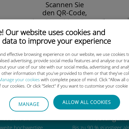
Scannen Sie
den QR-Code,
um Ihre eSIM und Ihren Datentarife
zu aktivieren.
 Our website uses cookies and
Einfach!
 data to improve your experience
nd effective browsing experience on our website, we use cookies t
lised advertising, provide social media features and analyse our tra
out your use of our site with our social media, advertising and ana
ie internationale Ubigi eSIM 
 other information that you've provided to them or that they've co
Manage your cookies
with complete peace of mind. Click "Allow all c
of our cookies. Or click "Select" if you want to customise your cookie
ALLOW ALL COOKIES
MANAGE
Weltweit
Kostengünst
weite hochwertige
Bis zu 90 % günstiger a