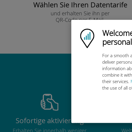
Wählen Sie Ihren Datentarife
und erhalten Sie ihn per
QR-Code per E-Mail.
Schnell!
Welcome!
Ubigi logo
personal
For a smooth a
deliver persona
information ab
Warum ist d
combine it with
their services.
the use of all 
Sofortige aktivierung
Erhalten Sie innerhalb weniger
Welt