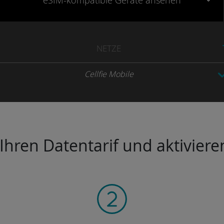
eSIM-kompatible
Geräte
ansehen
NETZE
Cellfie Mobile
hren Datentarif und aktivieren 