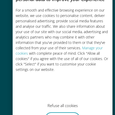
For a smooth and effective browsing experience on our
Kostengünstig
website, we use cookies to personalise content, deliver
personalised advertising, provide social media features
Bis zu 90 % günstiger als Roaming-
and analyse our traffic. We also share information about
Gebühren bei Ihrem bisherigen
your use of our site with our social media, advertising and
Anbieter
analytics partners who may combine it with other
information that you've provided to them or that they've
collected from your use of their services.
Manage your
cookies
with complete peace of mind. Click "Allow all
cookies" if you agree with the use of all of our cookies. Or
click "Select" if you want to customise your cookie
Einfaches Aufladen
settings on our website.
Überall über die Ubigi-App, auch
ohne WLAN oder Datenguthaben
Refuse all cookies