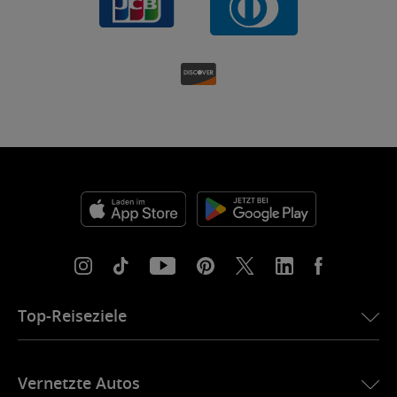
Top-Reiseziele
eSIM für die USA
Vernetzte Autos
eSIM für Europa