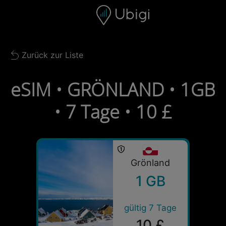
Skip to content
Inhalt
Navigationsleiste
Fußzeile
Zurück zur Liste
Back to list
eSIM • GRÖNLAND • 1GB
• 7 Tage • 10 £
Grönland
1 GB
gültig 7 Tage
10 £