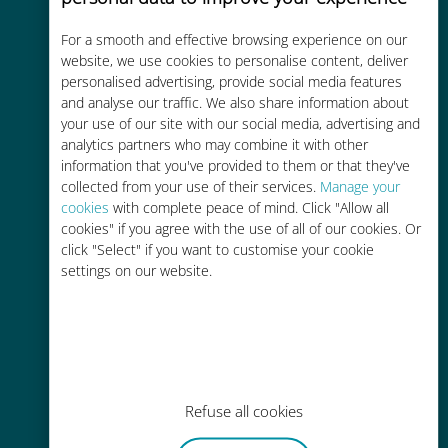
For a smooth and effective browsing experience on our
Kostengünstig
website, we use cookies to personalise content, deliver
personalised advertising, provide social media features
Bis zu 90 % günstiger als Roaming-
and analyse our traffic. We also share information about
Gebühren bei Ihrem bisherigen
your use of our site with our social media, advertising and
Anbieter
analytics partners who may combine it with other
information that you've provided to them or that they've
collected from your use of their services.
Manage your
cookies
with complete peace of mind. Click "Allow all
cookies" if you agree with the use of all of our cookies. Or
click "Select" if you want to customise your cookie
Einfaches Aufladen
settings on our website.
Überall über die Ubigi-App, auch
ohne WLAN oder Datenguthaben
Refuse all cookies