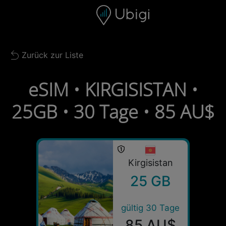
Skip to content
Inhalt
Navigationsleiste
Fußzeile
Zurück zur Liste
Back to list
eSIM • KIRGISISTAN •
25GB • 30 Tage • 85 AU$
Kirgisistan
25 GB
gültig 30 Tage
85 AU$