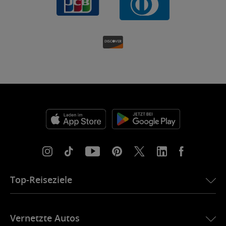
Top-Reiseziele
eSIM für die USA
Vernetzte Autos
eSIM für Europa