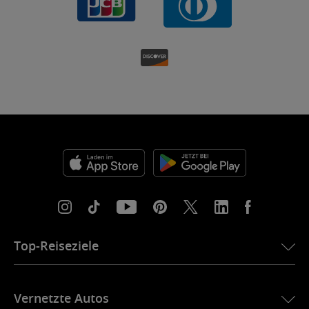
Top-Reiseziele
eSIM für die USA
Vernetzte Autos
eSIM für Europa