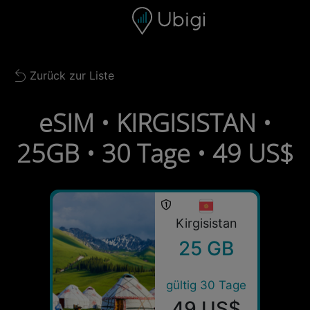
Skip to content
Inhalt
Navigationsleiste
Fußzeile
Zurück zur Liste
Back to list
eSIM • KIRGISISTAN •
25GB • 30 Tage • 49 US$
Kirgisistan
25 GB
gültig 30 Tage
49 US$