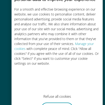
For a smooth and effective browsing experience on our
Kostengünstig
website, we use cookies to personalise content, deliver
personalised advertising, provide social media features
Bis zu 90 % günstiger als Roaming-
and analyse our traffic. We also share information about
Gebühren bei Ihrem bisherigen
your use of our site with our social media, advertising and
Anbieter
analytics partners who may combine it with other
information that you've provided to them or that they've
collected from your use of their services.
Manage your
cookies
with complete peace of mind. Click "Allow all
cookies" if you agree with the use of all of our cookies. Or
click "Select" if you want to customise your cookie
Einfaches Aufladen
settings on our website.
Überall über die Ubigi-App, auch
ohne WLAN oder Datenguthaben
Refuse all cookies