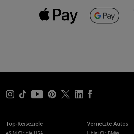
Top-Reiseziele
Vernetzte Autos
eSIM für die USA
Ubigi für BMW