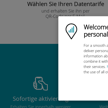
Wählen Sie Ihren Datentarife
und erhalten Sie ihn per
QR-Code per E-Mail.
Schnell!
Welcome!
Ubigi logo
personal
For a smooth a
deliver persona
information ab
Warum ist d
combine it with
their services.
the use of all 
Sofortige aktivierung
Erhalten Sie innerhalb weniger
Welt