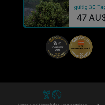
gültig 30 Ta
47 AU