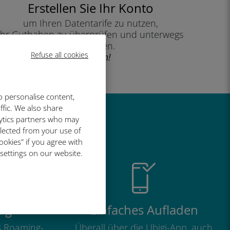
Erstellen Sie Ihr Konto
um Ihren Datentarife zu nutzen,
Ihr Guthaben zu überprüfen und unterwegs
aufzuladen.
Refuse all cookies
Genießen!
o personalise content,
ffic. We also share
lytics partners who may
so großartig
llected from your use of
ookies" if you agree with
 settings on our website.
ig
Einfaches Aufladen
ls Roaming-
Überall über die Ubigi-App, auch