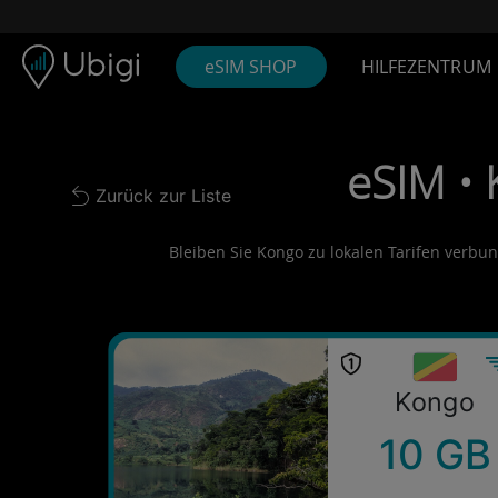
Skip to content
Inhalt
Navigationsleiste
Fußzeile
eSIM SHOP
HILFEZENTRUM
eSIM •
Zurück zur Liste
Back to list
Bleiben Sie Kongo zu lokalen Tarifen verbund
Kongo
10 GB