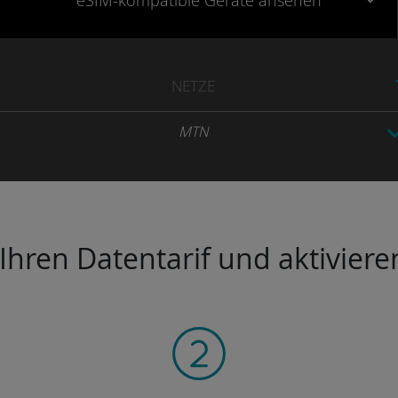
eSIM-kompatible
Geräte
ansehen
NETZE
MTN
hren Datentarif und aktivieren 