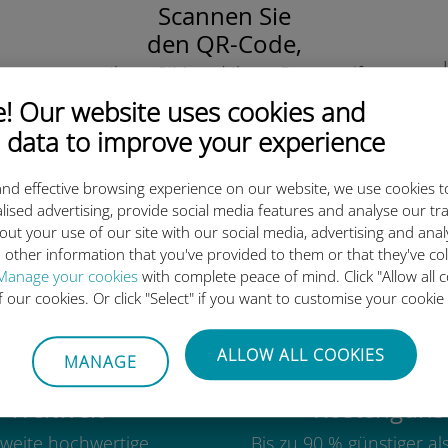
Scannen Sie
den QR-Code,
um Ihre eSIM und Ihren Datentarife
zu aktivieren.
 Our website uses cookies and
Einfach!
 data to improve your experience
nd effective browsing experience on our website, we use cookies t
lised advertising, provide social media features and analyse our tra
out your use of our site with our social media, advertising and ana
ie internationale Ubigi eSIM 
 other information that you've provided to them or that they've co
Manage your cookies
with complete peace of mind. Click "Allow all c
of our cookies. Or click "Select" if you want to customise your cookie
ALLOW ALL COOKIES
MANAGE
Weltweit
Kostengünst
weite hochwertige
Bis zu 90 % günstiger a