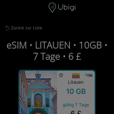
Skip to content
Inhalt
Navigationsleiste
Fußzeile
Zurück zur Liste
Back to list
eSIM • LITAUEN • 10GB •
7 Tage • 6 £
Litauen
10 GB
gültig 7 Tage
6 £