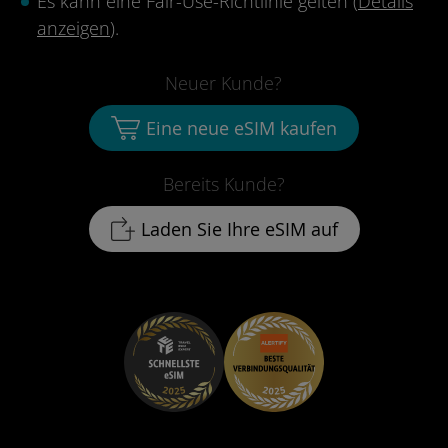
Es kann eine Fair-Use-Richtlinie gelten (
Details
anzeigen
).
Neuer Kunde?
Eine neue eSIM kaufen
Bereits Kunde?
Laden Sie Ihre eSIM auf