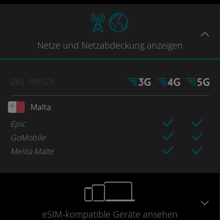
Netze
und Netzabdeckung
anzeigen
ZIEL
/NETZE
Malta
Epic
GoMobile
Melita Malte
eSIM-kompatible
Geräte
ansehen