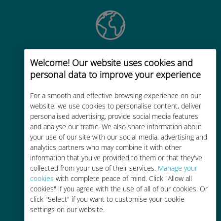
Weltweit
Welcome! Our website uses cookies and
Weltweite hochwertige
personal data to improve your experience
Mobilfunkkonnektivität in über 200
For a smooth and effective browsing experience on our
Reiseziele
website, we use cookies to personalise content, deliver
personalised advertising, provide social media features
and analyse our traffic. We also share information about
your use of our site with our social media, advertising and
analytics partners who may combine it with other
information that you've provided to them or that they've
Kostengünstig
collected from your use of their services.
Manage your
cookies
with complete peace of mind. Click "Allow all
Bis zu 90 % günstiger als Roaming-
cookies" if you agree with the use of all of our cookies. Or
Gebühren bei Ihrem bisherigen
click "Select" if you want to customise your cookie
Anbieter
settings on our website.