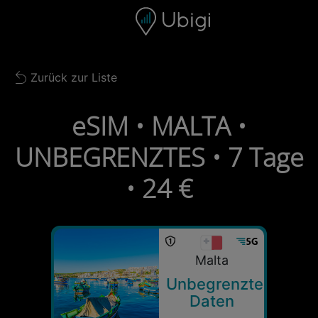
Skip to content
Inhalt
Navigationsleiste
Fußzeile
Zurück zur Liste
Back to list
eSIM • MALTA •
UNBEGRENZTES • 7 Tage
• 24 €
Malta
Unbegrenzte
Daten