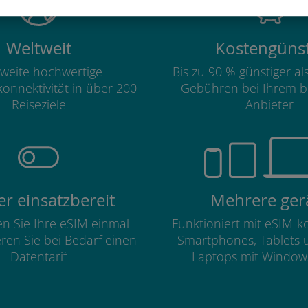
Weltweit
Kostengünst
weite hochwertige
Bis zu 90 % günstiger a
onnektivität in über 200
Gebühren bei Ihrem b
Reiseziele
Anbieter
r einsatzbereit
Mehrere ger
ren Sie Ihre eSIM einmal
Funktioniert mit eSIM-
eren Sie bei Bedarf einen
Smartphones, Tablets 
Datentarif
Laptops mit Window