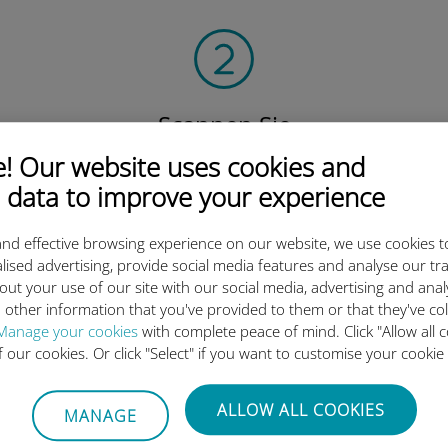
Scannen Sie
den QR-Code,
 Our website uses cookies and
um Ihre eSIM und Ihren Datentarife
 data to improve your experience
zu aktivieren.
Einfach!
nd effective browsing experience on our website, we use cookies t
lised advertising, provide social media features and analyse our tra
out your use of our site with our social media, advertising and ana
 other information that you've provided to them or that they've co
Manage your cookies
with complete peace of mind. Click "Allow all c
ie internationale Ubigi eSIM 
of our cookies. Or click "Select" if you want to customise your cookie
ALLOW ALL COOKIES
MANAGE