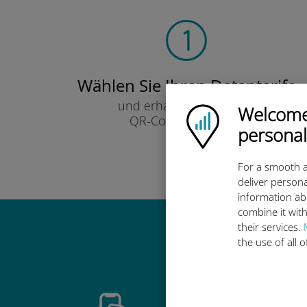
Wählen Sie Ihren Datentarife
und erhalten Sie ihn per
Welcome!
Ubigi logo
QR-Code per E-Mail.
personal
Schnell!
For a smooth a
deliver persona
information ab
combine it with
their services.
Warum ist d
the use of all 