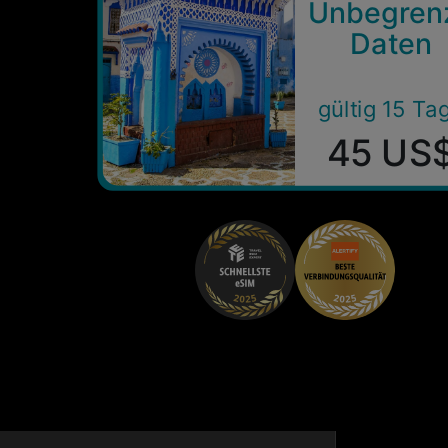
Unbegren
Daten
gültig 15 Ta
45 US