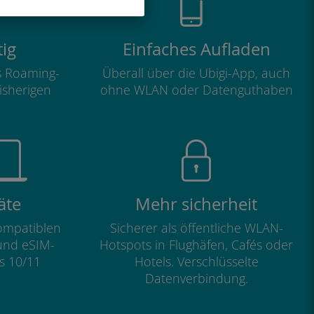
ig
Einfaches Aufladen
ls Roaming-
Überall über die Ubigi-App, auch
isherigen
ohne WLAN oder Datenguthaben
äte
Mehr sicherheit
kompatiblen
Sicherer als öffentliche WLAN-
und eSIM-
Hotspots in Flughäfen, Cafés oder
s 10/11
Hotels. Verschlüsselte
Datenverbindung.