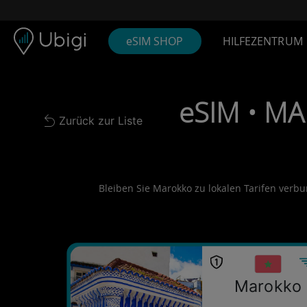
Skip to content
Inhalt
Navigationsleiste
Fußzeile
eSIM SHOP
HILFEZENTRUM
eSIM • MA
Zurück zur Liste
Back to list
Bleiben Sie Marokko zu lokalen Tarifen verbun
Marokko