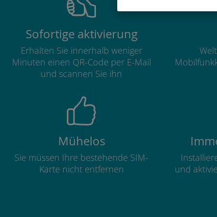
Sofortige aktivierung
Erhalten Sie innerhalb weniger
Welt
Minuten einen QR-Code per E-Mail
Mobilfunkk
und scannen Sie ihn
Mühelos
Imme
Sie müssen Ihre bestehende SIM-
Installie
Karte nicht entfernen
und aktivi