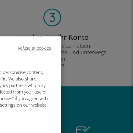
Erstellen Sie Ihr Konto
um Ihren Datentarife zu nutzen,
Refuse all cookies
Ihr Guthaben zu überprüfen und unterwegs
aufzuladen.
Genießen!
o personalise content,
ffic. We also share
lytics partners who may
llected from your use of
ookies" if you agree with
so großartig
 settings on our website.