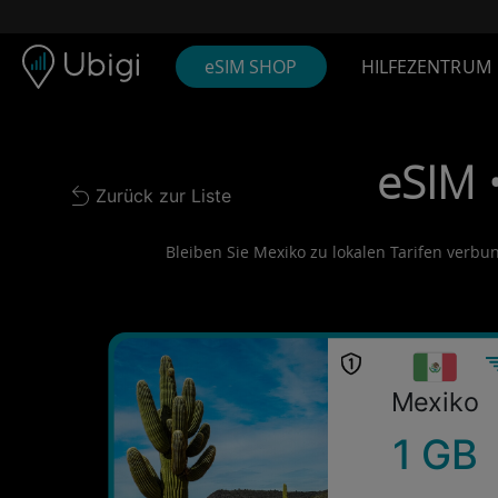
Skip to content
Inhalt
Navigationsleiste
Fußzeile
eSIM SHOP
HILFEZENTRUM
eSIM 
Zurück zur Liste
Back to list
Bleiben Sie Mexiko zu lokalen Tarifen verbun
Mexiko
1 GB