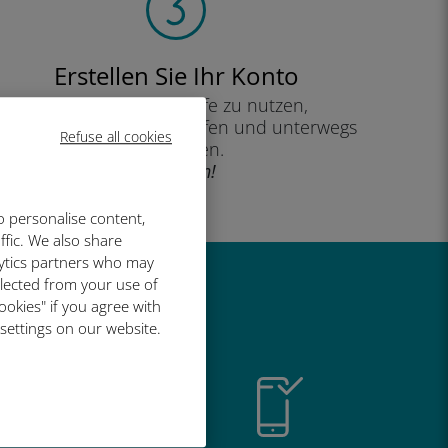
Erstellen Sie Ihr Konto
um Ihren Datentarife zu nutzen,
Ihr Guthaben zu überprüfen und unterwegs
Refuse all cookies
aufzuladen.
Genießen!
o personalise content,
ffic. We also share
lytics partners who may
llected from your use of
so großartig
ookies" if you agree with
 settings on our website.