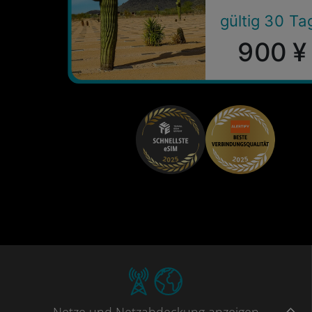
gültig 30 Ta
900 ¥