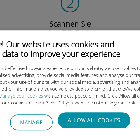
Scannen Sie
den QR-Code,
um Ihre eSIM und Ihren Datentarife
 Our website uses cookies and
zu aktivieren.
 data to improve your experience
Einfach!
nd effective browsing experience on our website, we use cookies t
lised advertising, provide social media features and analyse our tra
out your use of our site with our social media, advertising and ana
 other information that you've provided to them or that they've co
ie internationale Ubigi eSIM 
Manage your cookies
with complete peace of mind. Click "Allow all c
of our cookies. Or click "Select" if you want to customise your cookie
ALLOW ALL COOKIES
MANAGE