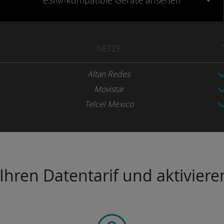
eSIM-kompatible
Geräte
ansehen
NETZE
Altan Redes
Movistar
Telcel Mexico
hren Datentarif und aktivieren 