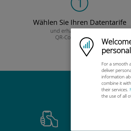
Wählen Sie Ihren Datentarife
und erhalten Sie ihn per
QR-Code per E-Mail.
Welcome!
Ubigi logo
Schnell!
personal
For a smooth a
deliver persona
information ab
combine it with
Warum ist d
their services.
the use of all 