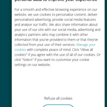
For a smooth and effective browsing experience on our
Kostengünstig
website, we use cookies to personalise content, deliver
personalised advertising, provide social media features
Bis zu 90 % günstiger als Roaming-
and analyse our traffic. We also share information about
Gebühren bei Ihrem bisherigen
your use of our site with our social media, advertising and
Anbieter
analytics partners who may combine it with other
information that you've provided to them or that they've
collected from your use of their services.
Manage your
cookies
with complete peace of mind. Click "Allow all
cookies" if you agree with the use of all of our cookies. Or
click "Select" if you want to customise your cookie
Einfaches Aufladen
settings on our website.
Überall über die Ubigi-App, auch
ohne WLAN oder Datenguthaben
Refuse all cookies