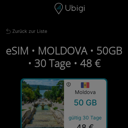
Skip to content
Inhalt
Navigationsleiste
Fußzeile
Zurück zur Liste
Back to list
eSIM • MOLDOVA • 50GB
• 30 Tage • 48 €
Moldova
50 GB
gültig 30 Tage
48 €