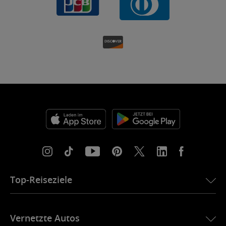
Top-Reiseziele
eSIM für die USA
Vernetzte Autos
eSIM für Europa