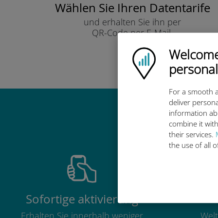
Wählen Sie Ihren Datentarife
und erhalten Sie ihn per
QR-Code per E-Mail.
Schnell!
Welcome!
Ubigi logo
personal
For a smooth a
deliver persona
information ab
Warum ist d
combine it with
their services.
the use of all 
Sofortige aktivierung
Erhalten Sie innerhalb weniger
Welt