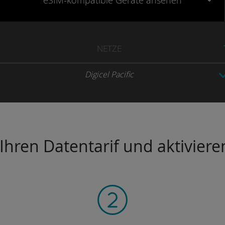
eSIM-kompatible
Geräte
ansehen
NETZE
Digicel Pacific
hren Datentarif und aktivieren 