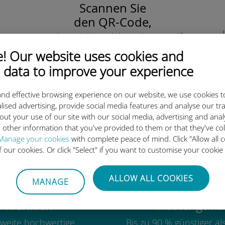
Scannen Sie
den QR-Code,
um Ihre eSIM und Ihren Datentarife
zu aktivieren.
 Our website uses cookies and
Einfach!
 data to improve your experience
nd effective browsing experience on our website, we use cookies t
lised advertising, provide social media features and analyse our tra
out your use of our site with our social media, advertising and ana
ie internationale Ubigi eSIM 
 other information that you've provided to them or that they've co
Manage your cookies
with complete peace of mind. Click "Allow all c
of our cookies. Or click "Select" if you want to customise your cookie
ALLOW ALL COOKIES
MANAGE
Weltweit
Kostengünst
weite hochwertige
Bis zu 90 % günstiger a