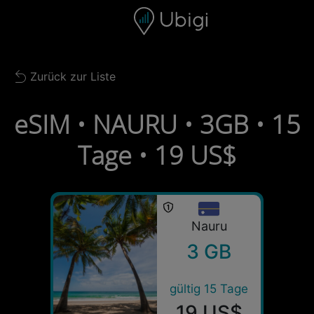
Skip to content
Inhalt
Navigationsleiste
Fußzeile
Zurück zur Liste
Back to list
eSIM • NAURU • 3GB • 15
Tage • 19 US$
Nauru
3 GB
gültig 15 Tage
19 US$