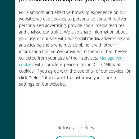
For a smooth and effective browsing experience on our
Kostengünstig
website, we use cookies to personalise content, deliver
personalised advertising, provide social media features
Bis zu 90 % günstiger als Roaming-
and analyse our traffic. We also share information about
Gebühren bei Ihrem bisherigen
your use of our site with our social media, advertising and
Anbieter
analytics partners who may combine it with other
information that you've provided to them or that they've
collected from your use of their services.
Manage your
cookies
with complete peace of mind. Click "Allow all
cookies" if you agree with the use of all of our cookies. Or
click "Select" if you want to customise your cookie
Einfaches Aufladen
settings on our website.
Überall über die Ubigi-App, auch
ohne WLAN oder Datenguthaben
Refuse all cookies