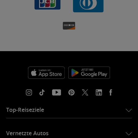
Top-Reiseziele
eSIM für die USA
Vernetzte Autos
eSIM für Europa