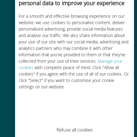
personal data to improve your experience
For a smooth and effective browsing experience on our
Kostengünstig
website, we use cookies to personalise content, deliver
personalised advertising, provide social media features
Bis zu 90 % günstiger als Roaming-
and analyse our traffic. We also share information about
Gebühren bei Ihrem bisherigen
your use of our site with our social media, advertising and
Anbieter
analytics partners who may combine it with other
information that you've provided to them or that they've
collected from your use of their services.
Manage your
cookies
with complete peace of mind. Click "Allow all
cookies" if you agree with the use of all of our cookies. Or
click "Select" if you want to customise your cookie
settings on our website.
Einfaches Aufladen
Überall über die Ubigi-App, auch
ohne WLAN oder Datenguthaben
Refuse all cookies