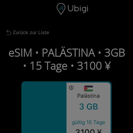
Skip to content
Inhalt
Navigationsleiste
Fußzeile
Zurück zur Liste
Back to list
eSIM • PALÄSTINA • 3GB
• 15 Tage • 3100 ¥
Palästina
3 GB
gültig 15 Tage
3100 ¥