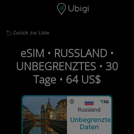
Skip to content
Inhalt
Navigationsleiste
Fußzeile
Zurück zur Liste
Back to list
eSIM • RUSSLAND •
UNBEGRENZTES • 30
Tage • 64 US$
Russland
Unbegrenzte
Daten