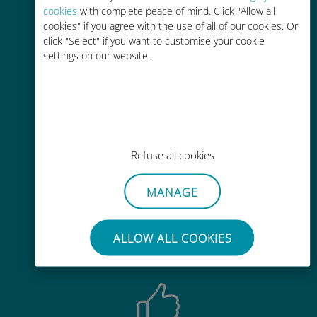
cookies
with complete peace of mind. Click "Allow all
cookies" if you agree with the use of all of our cookies. Or
click "Select" if you want to customise your cookie
Kostengünstig
settings on our website.
Bis zu 90 % günstiger als Roaming-
Gebühren bei Ihrem bisherigen
Anbieter
Refuse all cookies
MANAGE
Einfaches Aufladen
Überall über die Ubigi-App, auch
ALLOW ALL COOKIES
ohne WLAN oder Datenguthaben