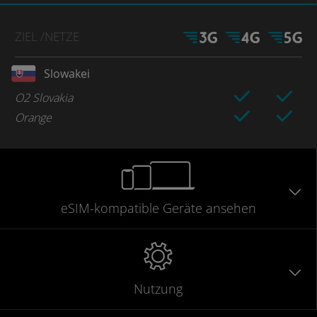
ZIEL
/NETZE
Slowakei
O2 Slovakia
Orange
eSIM-kompatible
Geräte
ansehen
Nutzung