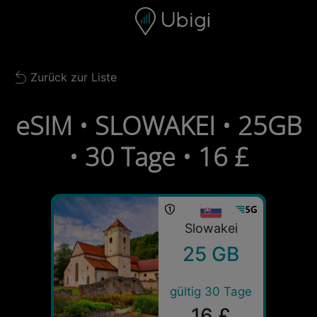
Skip to content
Inhalt
Navigationsleiste
Fußzeile
Zurück zur Liste
Back to list
eSIM • SLOWAKEI • 25GB
• 30 Tage • 16 £
Slowakei
25 GB
gültig 30 Tage
16 £