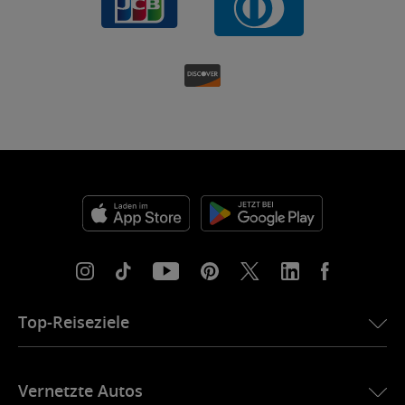
Top-Reiseziele
eSIM für die USA
Vernetzte Autos
eSIM für Europa