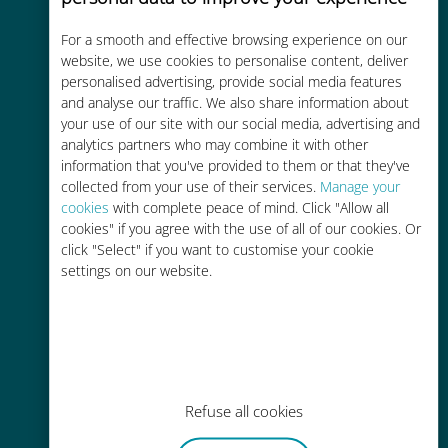
For a smooth and effective browsing experience on our
Kostengünstig
website, we use cookies to personalise content, deliver
personalised advertising, provide social media features
Bis zu 90 % günstiger als Roaming-
and analyse our traffic. We also share information about
Gebühren bei Ihrem bisherigen
your use of our site with our social media, advertising and
Anbieter
analytics partners who may combine it with other
information that you've provided to them or that they've
collected from your use of their services.
Manage your
cookies
with complete peace of mind. Click "Allow all
cookies" if you agree with the use of all of our cookies. Or
click "Select" if you want to customise your cookie
Einfaches Aufladen
settings on our website.
Überall über die Ubigi-App, auch
ohne WLAN oder Datenguthaben
Refuse all cookies