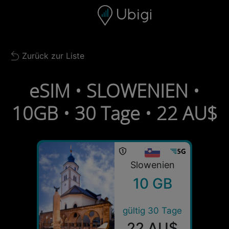
Skip to content
Inhalt
Navigationsleiste
Fußzeile
Zurück zur Liste
Back to list
eSIM • SLOWENIEN •
10GB • 30 Tage • 22 AU$
Slowenien
10 GB
gültig 30 Tage
22 AU$