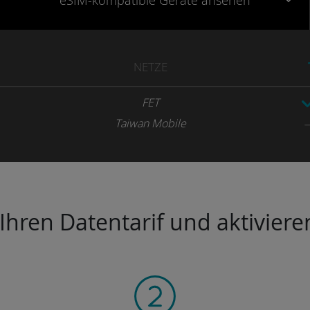
eSIM-kompatible
Geräte
ansehen
NETZE
FET
Taiwan Mobile
hren Datentarif und aktivieren 