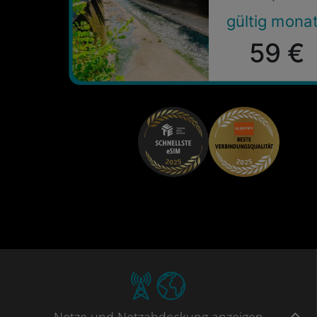
gültig mona
59 €