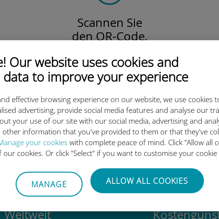
Scannen Sie
den QR-Code,
um Ihre eSIM und Ihren Datentarife
 Our website uses cookies and
zu aktivieren.
Einfach!
 data to improve your experience
nd effective browsing experience on our website, we use cookies t
lised advertising, provide social media features and analyse our tra
out your use of our site with our social media, advertising and ana
ie internationale Ubigi eSIM 
 other information that you've provided to them or that they've co
Manage your cookies
with complete peace of mind. Click "Allow all c
of our cookies. Or click "Select" if you want to customise your cookie
ALLOW ALL COOKIES
MANAGE
Weltweit
Kostengünst