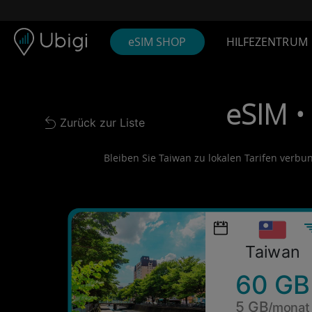
Skip to content
Inhalt
Navigationsleiste
Fußzeile
eSIM SHOP
HILFEZENTRUM
eSIM •
Zurück zur Liste
Back to list
Bleiben Sie Taiwan zu lokalen Tarifen verbun
Taiwan
60 GB
5 GB
/monat