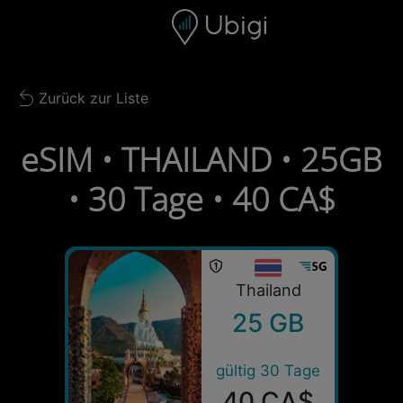
Skip to content
Inhalt
Navigationsleiste
Fußzeile
Zurück zur Liste
Back to list
eSIM • THAILAND • 25GB
• 30 Tage • 40 CA$
Thailand
25 GB
gültig 30 Tage
40 CA$