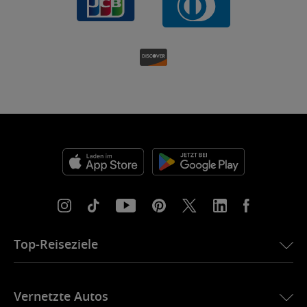
Top-Reiseziele
eSIM für die USA
Vernetzte Autos
eSIM für Europa