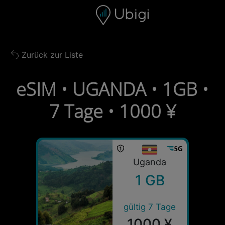
Skip to content
Inhalt
Navigationsleiste
Fußzeile
Zurück zur Liste
Back to list
eSIM • UGANDA • 1GB •
7 Tage • 1000 ¥
Uganda
1 GB
gültig 7 Tage
1000 ¥