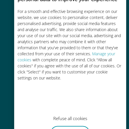
For a smooth and effective browsing experience on our
Kostengünstig
website, we use cookies to personalise content, deliver
personalised advertising, provide social media features
Bis zu 90 % günstiger als Roaming-
and analyse our traffic. We also share information about
Gebühren bei Ihrem bisherigen
your use of our site with our social media, advertising and
Anbieter
analytics partners who may combine it with other
information that you've provided to them or that they've
collected from your use of their services.
Manage your
cookies
with complete peace of mind. Click "Allow all
cookies" if you agree with the use of all of our cookies. Or
click "Select" if you want to customise your cookie
Einfaches Aufladen
settings on our website.
Überall über die Ubigi-App, auch
ohne WLAN oder Datenguthaben
Refuse all cookies