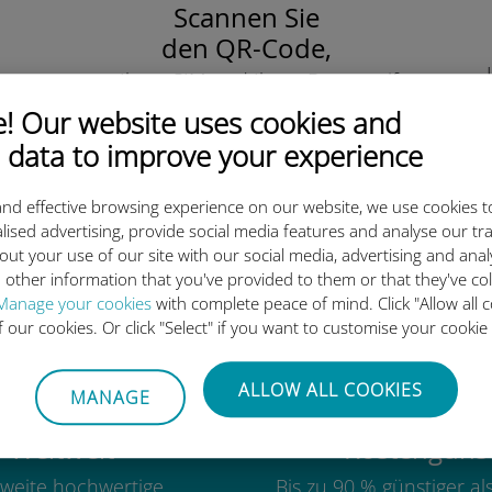
Scannen Sie
den QR-Code,
um Ihre eSIM und Ihren Datentarife
zu aktivieren.
 Our website uses cookies and
Einfach!
 data to improve your experience
nd effective browsing experience on our website, we use cookies t
lised advertising, provide social media features and analyse our tra
out your use of our site with our social media, advertising and ana
ie internationale Ubigi eSIM 
 other information that you've provided to them or that they've co
Manage your cookies
with complete peace of mind. Click "Allow all c
of our cookies. Or click "Select" if you want to customise your cookie
ALLOW ALL COOKIES
MANAGE
Weltweit
Kostengünst
weite hochwertige
Bis zu 90 % günstiger a