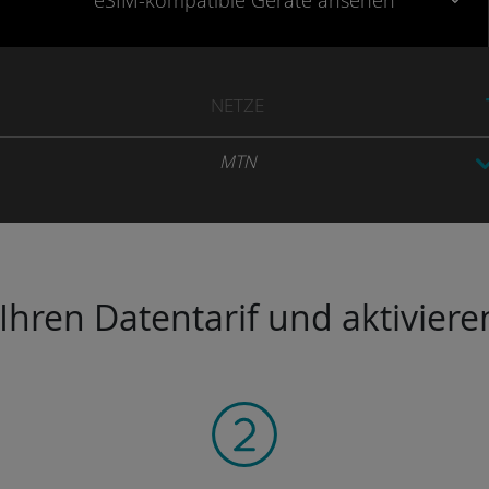
eSIM-kompatible
Geräte
ansehen
NETZE
MTN
hren Datentarif und aktivieren 