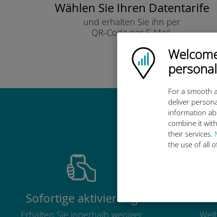
Wählen Sie Ihren Datentarife
und erhalten Sie ihn per
QR-Code per E-Mail.
Schnell!
Welcome!
Ubigi logo
personal
For a smooth a
deliver persona
information ab
Warum ist d
combine it with
their services.
the use of all 
Sofortige aktivierung
Erhalten Sie innerhalb weniger
Welt