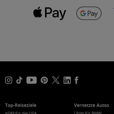
Top-Reiseziele
Vernetzte Autos
eSIM für die USA
Ubigi für BMW