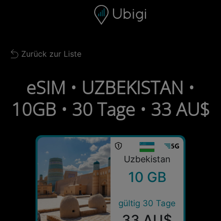
Skip to content
Inhalt
Navigationsleiste
Fußzeile
Zurück zur Liste
Back to list
eSIM • UZBEKISTAN •
10GB • 30 Tage • 33 AU$
Uzbekistan
10 GB
gültig 30 Tage
33 AU$