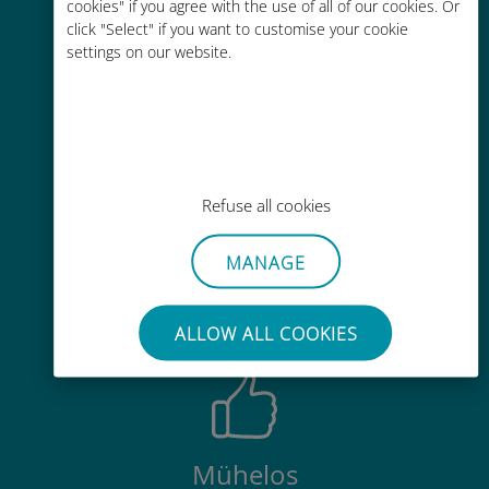
cookies" if you agree with the use of all of our cookies. Or
Kostengünstig
click "Select" if you want to customise your cookie
settings on our website.
Bis zu 90 % günstiger als Roaming-
Gebühren bei Ihrem bisherigen
Anbieter
Refuse all cookies
Einfaches Aufladen
MANAGE
Überall über die Ubigi-App, auch
ohne WLAN oder Datenguthaben
ALLOW ALL COOKIES
Mühelos