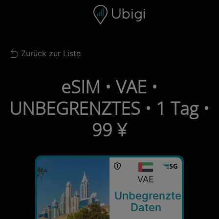
Skip to content
Inhalt
Navigationsleiste
Fußzeile
Zurück zur Liste
Back to list
eSIM • VAE •
UNBEGRENZTES • 1 Tag •
99 ¥
VAE
Unbegrenzte
Daten