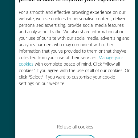
For a smooth and effective browsing experience on our
Kostengünstig
website, we use cookies to personalise content, deliver
personalised advertising, provide social media features
Bis zu 90 % günstiger als Roaming-
and analyse our traffic. We also share information about
Gebühren bei Ihrem bisherigen
your use of our site with our social media, advertising and
Anbieter
analytics partners who may combine it with other
information that you've provided to them or that they've
collected from your use of their services.
Manage your
cookies
with complete peace of mind. Click "Allow all
cookies" if you agree with the use of all of our cookies. Or
click "Select" if you want to customise your cookie
Einfaches Aufladen
settings on our website.
Überall über die Ubigi-App, auch
ohne WLAN oder Datenguthaben
Refuse all cookies