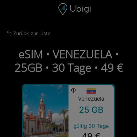
Skip to content
Inhalt
Navigationsleiste
Fußzeile
Zurück zur Liste
Back to list
eSIM • VENEZUELA •
25GB • 30 Tage • 49 €
Venezuela
25 GB
gültig 30 Tage
49 €