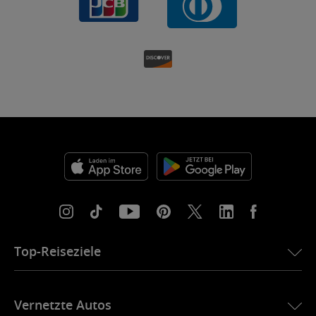
Top-Reiseziele
eSIM für die USA
Vernetzte Autos
eSIM für Europa