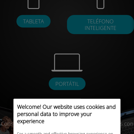
TABLETA
TELÉFONO
INTELIGENTE
PORTÁTIL
Welcome! Our website uses cookies and
personal data to improve your
experience
Consulta nuestra lista de dispositivos compatibles con
eSIM
For a smooth and effective browsing experience on