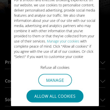
our website, we use cookies to personalise content,
deliver personalised advertising, provide social media
features and analyse our traffic. We also share
information about your use of our site with our social
media, advertising and analytics partners who may
combine it with other information that you've
provided to them or that they've collected from your
use of their services.
Manage your cookies
with
complete peace of mind. Click "Allow all cookies" if
you agree with the use of all of our cookies. Or click
"Select" if you want to customise your cookie
Principales destinos
settings on our website.
Refuse all cookies
eSIM para Estados Unidos
MANAGE
Coches conectados
eSIM para Europa
eSIM para Japón
Ubigi para BMW
ALLOW ALL COOKIES
eSIM para Canadá
Sobre nosotros
Ubigi para Land Rover
eSIM para Brasil
Ubigi para Alfa Romeo