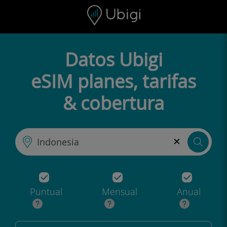
Skip to content
Contenido
Barra de navegación
Pie de página
Datos Ubigi
eSIM planes, tarifas
& cobertura
×
Puntual
Mensual
Anual