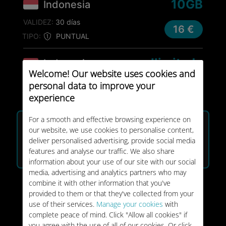
10GB
Indonesia
VALIDEZ:
30 días
16 €
TIPO:
PUNTUAL
Ilimitado
Indonesia
Welcome! Our website uses cookies and
VALIDEZ:
7 días
personal data to improve your
24 €
TIPO:
PUNTUAL
experience
MÁS VENDIDO
For a smooth and effective browsing experience on
25GB
Indonesia
our website, we use cookies to personalise content,
deliver personalised advertising, provide social media
VALIDEZ:
30 días
28 €
features and analyse our traffic. We also share
TIPO:
PUNTUAL
information about your use of our site with our social
media, advertising and analytics partners who may
Ilimitado
Indonesia
combine it with other information that you've
provided to them or that they've collected from your
VALIDEZ:
15 días
use of their services.
Manage your cookies
with
40 €
complete peace of mind. Click "Allow all cookies" if
TIPO:
PUNTUAL
you agree with the use of all of our cookies. Or click