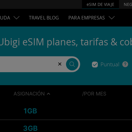
eSIM DE VIAJE
NEG
YUDA
TRAVEL BLOG
PARA EMPRESAS
Ubigi eSIM planes, tarifas & co
×
Puntual
ASIGNACIÓN
/POR MES
1GB
3GB