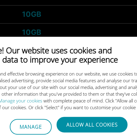
10GB
10GB
 Our website uses cookies and
Ilimitado
 data to improve your experience
25GB
nd effective browsing experience on our website, we use cookies t
lised advertising, provide social media features and analyse our tra
Ilimitado
out your use of our site with our social media, advertising and ana
 other information that you've provided to them or that they've co
Manage your cookies
with complete peace of mind. Click "Allow all c
of our cookies. Or click "Select" if you want to customise your cookie
Descarga nuestra aplicación
ALLOW ALL COOKIES
MANAGE