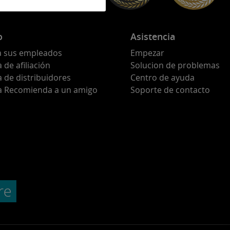
o
Asistencia
a sus empleados
Empezar
de afiliación
Solucion de problemas
 de distribuidores
Centro de ayuda
 Recomienda a un amigo
Soporte de contacto