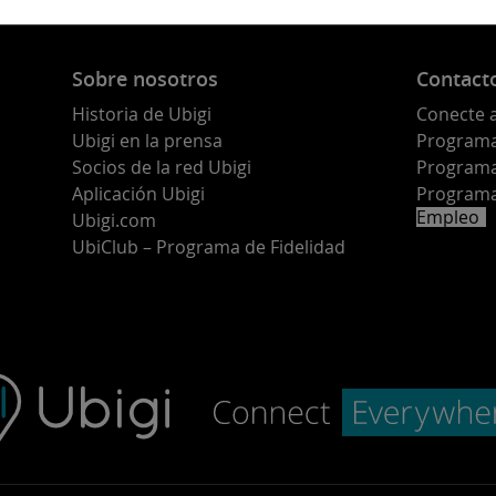
Sobre nosotros
Contact
Historia de Ubigi
Conecte 
Ubigi en la prensa
Programa 
o
Socios de la red Ubigi
Programa
Aplicación Ubigi
Programa
Empleo
Ubigi.com
UbiClub – Programa de Fidelidad