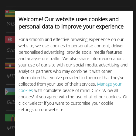
Togo
Welcome! Our website uses cookies and
YAS
personal data to improve your experience
Túnez
For a smooth and effective browsing experience on our
website, we use cookies to personalise content, deliver
Orange Tunisie
personalised advertising, provide social media features
and analyse our traffic. We also share information about
your use of our site with our social media, advertising and
Uganda
analytics partners who may combine it with other
MTN
information that you've provided to them or that they've
collected from your use of their services.
Manage your
cookies
with complete peace of mind. Click "Allow all
Yibuti
cookies" if you agree with the use of all of our cookies. Or
Djibouti Telecom
click "Select" if you want to customise your cookie
settings on our website.
Zambia
MTN