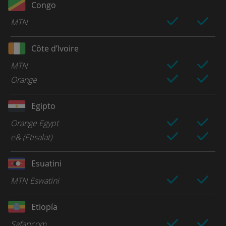
Congo
MTN
Côte d’Ivoire
MTN
Orange
Egipto
Orange Egypt
e& (Etisalat)
Esuatini
MTN Eswatini
Etiopía
Safaricom