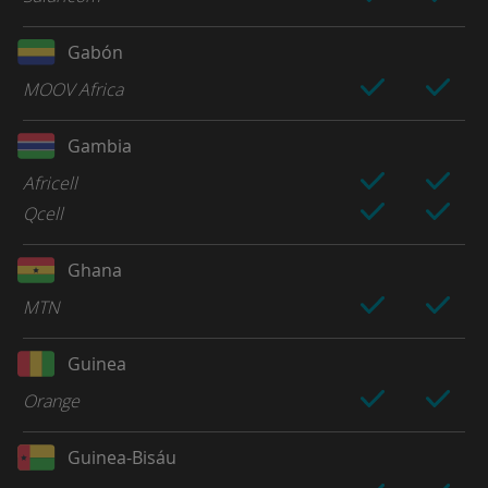
Gabón
MOOV Africa
Gambia
Africell
Qcell
Ghana
MTN
Guinea
Orange
Guinea-Bisáu