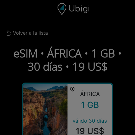
Skip to content
Contenido
Barra de navegación
Pie de página
Volver a la lista
Back to list
eSIM • ÁFRICA • 1 GB •
30 días • 19 US$
ÁFRICA
1 GB
válido 30 días
19 US$