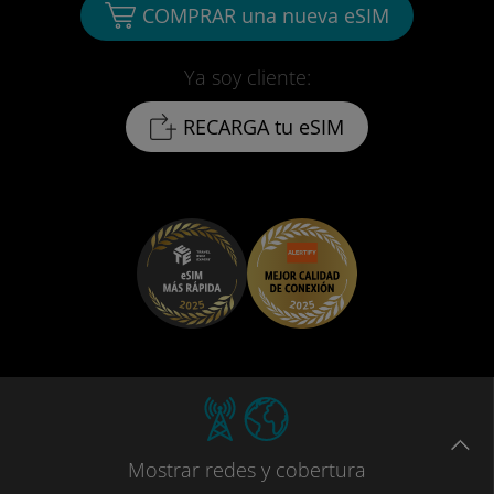
COMPRAR una nueva eSIM
Ya soy cliente:
RECARGA tu eSIM
Mostrar
redes
y cobertura