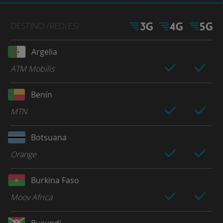
DESTINO
/RED
(ES)
Argelia
ATM Mobilis
Benín
MTN
Botsuana
Orange
Burkina Faso
Moov Africa
Burundi