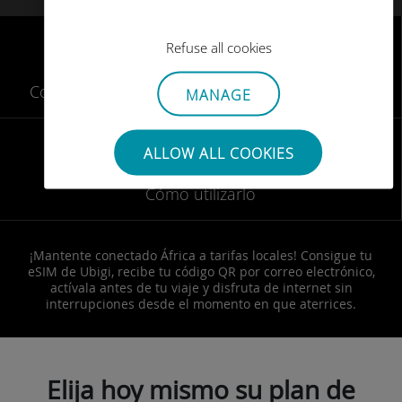
Refuse all cookies
Comprobar
dispositivos compatibles
con eSIM
MANAGE
ALLOW ALL COOKIES
Cómo utilizarlo
¡Mantente conectado África a tarifas locales! Consigue tu
eSIM de Ubigi, recibe tu código QR por correo electrónico,
actívala antes de tu viaje y disfruta de internet sin
interrupciones desde el momento en que aterrices.
Elija hoy mismo su plan de