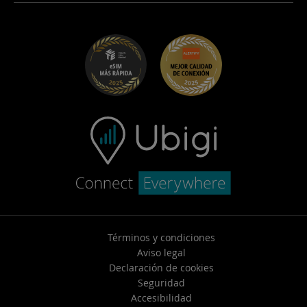
Ubigi para Maserati
Programa de distribuidores
UbiClub – Programa de Fidelidad
Empezar
Ubigi para Fiat
Programa Recomienda a un amigo
Solucion de problemas
Empleo
Centro de ayuda
Soporte de contacto
Términos y condiciones
Aviso legal
Declaración de cookies
Seguridad
Accesibilidad