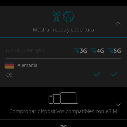
Mostrar
redes
y cobertura
DESTINO
/RED
(ES)
Alemania
O2
Comprobar
dispositivos compatibles
con eSIM