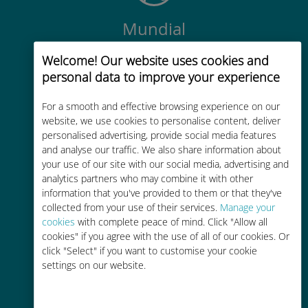
Mundial
Conectividad celular mundial de
Welcome! Our website uses cookies and
alta calidad en más de 200
personal data to improve your experience
destinos
For a smooth and effective browsing experience on our
website, we use cookies to personalise content, deliver
personalised advertising, provide social media features
and analyse our traffic. We also share information about
your use of our site with our social media, advertising and
Rentable
analytics partners who may combine it with other
information that you've provided to them or that they've
Hasta un 90% más barato que los
collected from your use of their services.
Manage your
costes de itinerancia con su
cookies
with complete peace of mind. Click "Allow all
operador actual
cookies" if you agree with the use of all of our cookies. Or
click "Select" if you want to customise your cookie
settings on our website.