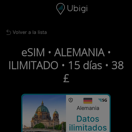
Skip to content
Contenido
Barra de navegación
Pie de página
Volver a la lista
Back to list
eSIM • ALEMANIA •
ILIMITADO • 15 días • 38
£
Alemania
Datos
ilimitados