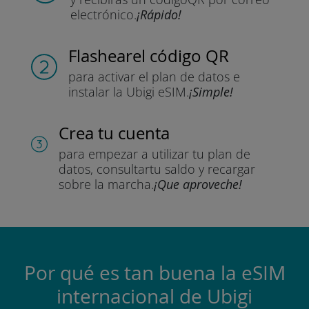
electrónico.
¡Rápido!
Flashear
el código QR
para activar el plan de datos
e
instalar la Ubigi eSIM.
¡Simple!
Crea tu cuenta
para empezar a utilizar tu plan de
datos, consultar
tu saldo y recargar
sobre la marcha.
¡Que aproveche!
Por qué es tan buena la eSIM
internacional de Ubigi