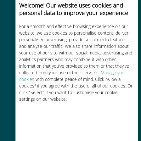
Welcome! Our website uses cookies and
personal data to improve your experience
For a smooth and effective browsing experience on our
website, we use cookies to personalise content, deliver
personalised advertising, provide social media features
Rentable
and analyse our traffic. We also share information about
Hasta un 90% más barato que los
your use of our site with our social media, advertising and
costes de itinerancia con su
analytics partners who may combine it with other
information that you've provided to them or that they've
operador actual
collected from your use of their services.
Manage your
cookies
with complete peace of mind. Click "Allow all
cookies" if you agree with the use of all of our cookies. Or
click "Select" if you want to customise your cookie
settings on our website.
Fácil recarga
En cualquier lugar a través de la
aplicación Ubigi, incluso sin Wi-Fi o
datos restantes.