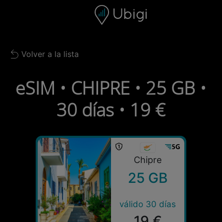
Skip to content
Contenido
Barra de navegación
Pie de página
Volver a la lista
Back to list
eSIM • CHIPRE • 25 GB •
30 días • 19 €
Chipre
25 GB
válido 30 días
19 €