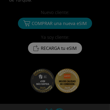
Nuevo cliente:
COMPRAR una nueva eSIM
Ya soy cliente:
RECARGA tu eSIM