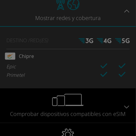
Mostrar
redes
y cobertura
DESTINO
/RED
(ES)
Chipre
Epic
Primetel
Comprobar
dispositivos compatibles
con eSIM