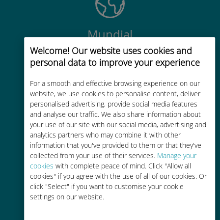
Mundial
Welcome! Our website uses cookies and
Conectividad celular mundial de
personal data to improve your experience
alta calidad en más de 200
destinos
For a smooth and effective browsing experience on our
website, we use cookies to personalise content, deliver
personalised advertising, provide social media features
and analyse our traffic. We also share information about
your use of our site with our social media, advertising and
analytics partners who may combine it with other
Rentable
information that you've provided to them or that they've
collected from your use of their services.
Manage your
Hasta un 90% más barato que los
cookies
with complete peace of mind. Click "Allow all
costes de itinerancia con su
cookies" if you agree with the use of all of our cookies. Or
operador actual
click "Select" if you want to customise your cookie
settings on our website.