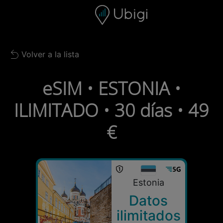
Skip to content
Contenido
Barra de navegación
Pie de página
Volver a la lista
Back to list
eSIM • ESTONIA •
ILIMITADO • 30 días • 49
€
Estonia
Datos
ilimitados