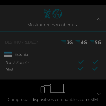
Mostrar
redes
y cobertura
DESTINO
/RED
(ES)
Estonia
Tele 2 Estonie
Telia
Comprobar
dispositivos compatibles
con eSIM