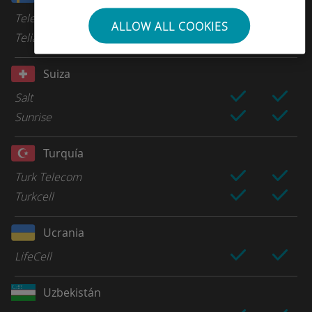
Tele2
ALLOW ALL COOKIES
Telia
Suiza
Salt
Sunrise
Turquía
Turk Telecom
Turkcell
Ucrania
LifeCell
Uzbekistán