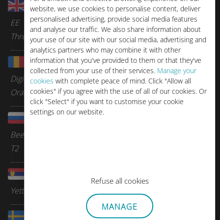
Reino Unido
website, we use cookies to personalise content, deliver
personalised advertising, provide social media features
EE
and analyse our traffic. We also share information about
Three
your use of our site with our social media, advertising and
analytics partners who may combine it with other
information that you've provided to them or that they've
Rumanía
collected from your use of their services.
Manage your
Digi
cookies
with complete peace of mind. Click "Allow all
cookies" if you agree with the use of all of our cookies. Or
Orange Romania
click "Select" if you want to customise your cookie
settings on our website.
Rusia
Beeline
T2
Serbia
Refuse all cookies
Yettel
MANAGE
Suecia