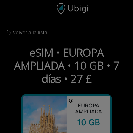
Skip to content
Contenido
Barra de navegación
Pie de página
Volver a la lista
Back to list
eSIM • EUROPA
AMPLIADA • 10 GB • 7
días • 27 £
EUROPA
AMPLIADA
10 GB