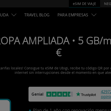
eSIM DE VIAJE
NEG
YUDA
TRAVEL BLOG
PARA EMPRESAS
ROPA AMPLIADA • 5 GB/me
€
fas locales! Consigue tu eSIM de Ubigi, recibe tu código QR por cor
internet sin interrupciones desde el momento en que ater
4297
Genial
opin
Plan de 1 año con renovación mensua