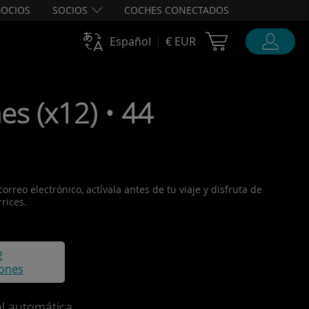
OCIOS
SOCIOS
COCHES CONECTADOS
Cart Ubigi
Español
€ EUR
s (x12) • 44
reo electrónico, actívala antes de tu viaje y disfruta de
rices.
2
iones
l automática.