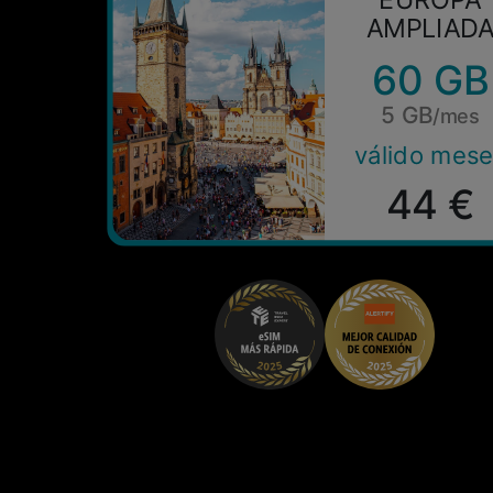
AMPLIAD
60 GB
5 GB
/mes
válido mes
44 €