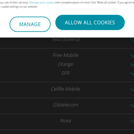
our use of their services.
Manage your cookies
with complete peace of mind. Click "Allow all cookies" if you agree wit
Tele 2 Estonie
r cookie settings on our website.
Telia
ALLOW ALL COOKIES
MANAGE
DNA
Telia (Sonera)
Free Mobile
Orange
SFR
Cellfie Mobile
Gibtelecom
Nova