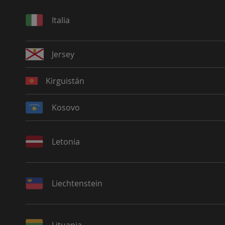
Italia
Jersey
Kirguistán
Kosovo
Letonia
Liechtenstein