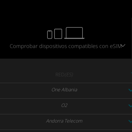
Comprobar
dispositivos compatibles
con eSIM
RED
(ES)
One Albania
O2
Andorra Telecom