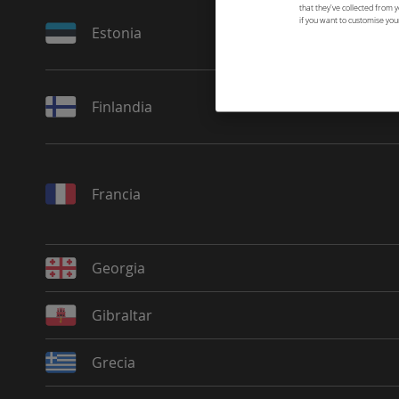
that they've collected from y
if you want to customise you
Estonia
Finlandia
Francia
Georgia
Gibraltar
Grecia