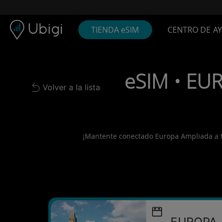
Skip to content
Contenido
Barra de navegación
Pie de página
TIENDA eSIM
CENTRO DE A
eSIM • EU
Volver a la lista
Back to list
¡Mantente conectado Europa Ampliada a tari
EUROPA