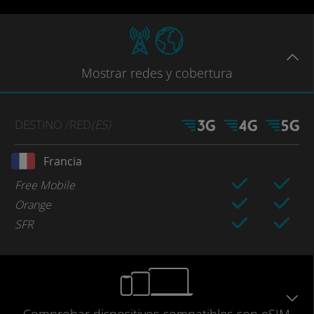
Mostrar
redes
y cobertura
DESTINO
/RED
(ES)
Francia
Free Mobile
Orange
SFR
Comprobar
dispositivos compatibles
con eSIM