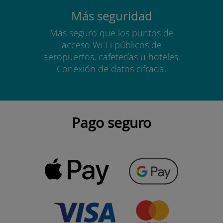
Más seguridad
Más seguro que los puntos de
acceso Wi-Fi públicos de
aeropuertos, cafeterías u hoteles.
Conexión de datos cifrada.
Pago seguro