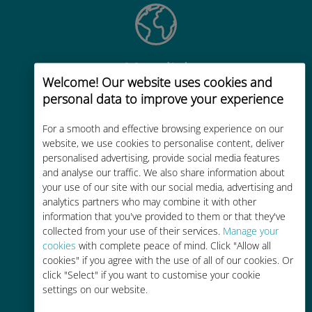
Mundial
Welcome! Our website uses cookies and
Conectividad celular mundial de
personal data to improve your experience
alta calidad en más de 200
destinos
For a smooth and effective browsing experience on our
website, we use cookies to personalise content, deliver
personalised advertising, provide social media features
and analyse our traffic. We also share information about
your use of our site with our social media, advertising and
analytics partners who may combine it with other
information that you've provided to them or that they've
Rentable
collected from your use of their services.
Manage your
Hasta un 90% más barato que los
cookies
with complete peace of mind. Click "Allow all
cookies" if you agree with the use of all of our cookies. Or
costes de itinerancia con su
click "Select" if you want to customise your cookie
operador actual
settings on our website.