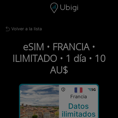
Skip to content
Contenido
Barra de navegación
Pie de página
Volver a la lista
Back to list
eSIM • FRANCIA •
ILIMITADO • 1 día • 10
AU$
Francia
Datos
ilimitados