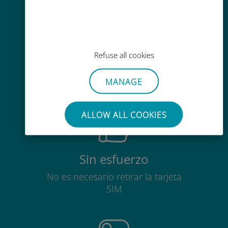
Fácil recarga
Refuse all cookies
En cualquier lugar a través de la
aplicación Ubigi, incluso sin Wi-Fi o
MANAGE
datos restantes.
ALLOW ALL COOKIES
Sin esfuerzo
No es necesario retirar la tarjeta
SIM