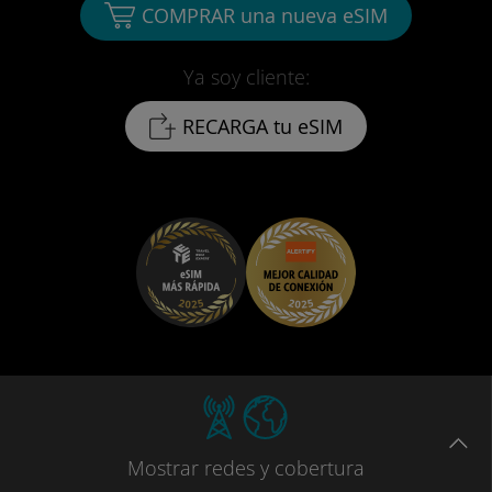
COMPRAR una nueva eSIM
Ya soy cliente:
RECARGA tu eSIM
Mostrar
redes
y cobertura