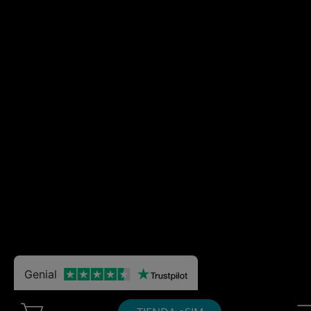
Genial
Cart Ubigi
Nav