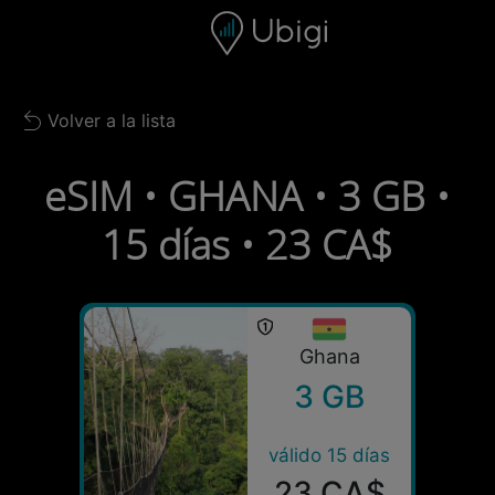
Skip to content
Contenido
Barra de navegación
Pie de página
Volver a la lista
Back to list
eSIM • GHANA • 3 GB •
15 días • 23 CA$
Ghana
3 GB
válido 15 días
23 CA$