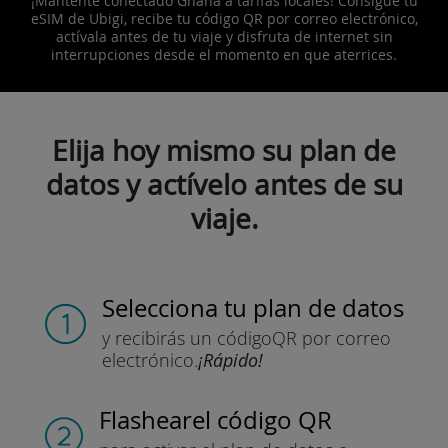
¡Mantente conectado Ghana a tarifas locales! Consigue tu
eSIM de Ubigi, recibe tu código QR por correo electrónico,
actívala antes de tu viaje y disfruta de internet sin
interrupciones desde el momento en que aterrices.
Elija hoy mismo su plan de
datos y actívelo antes de su
viaje.
Selecciona tu plan de datos
y recibirás un código
QR por correo
electrónico.
¡Rápido!
Flashear
el código QR