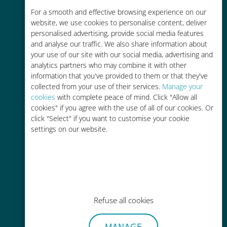
Rentable
For a smooth and effective browsing experience on our
website, we use cookies to personalise content, deliver
Hasta un 90% más barato que los
personalised advertising, provide social media features
costes de itinerancia con su
and analyse our traffic. We also share information about
operador actual
your use of our site with our social media, advertising and
analytics partners who may combine it with other
information that you've provided to them or that they've
collected from your use of their services.
Manage your
cookies
with complete peace of mind. Click "Allow all
cookies" if you agree with the use of all of our cookies. Or
click "Select" if you want to customise your cookie
Fácil recarga
settings on our website.
En cualquier lugar a través de la
aplicación Ubigi, incluso sin Wi-Fi o
datos restantes.
Refuse all cookies
MANAGE