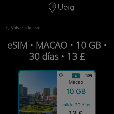
Skip to content
Contenido
Barra de navegación
Pie de página
Volver a la lista
Back to list
eSIM • MACAO • 10 GB •
30 días • 13 £
Macao
10 GB
válido 30 días
13 £