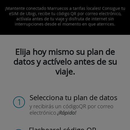
¡Mantente conectado Marruecos a tarifas locales! Consigue tu
eSIM de Ubigi, recibe tu código QR por correo electrónico,
actívala antes de tu viaje y disfruta de internet sin
interrupciones desde el momento en que aterrices.
Elija hoy mismo su plan de
datos y actívelo antes de su
viaje.
Selecciona tu plan de datos
y recibirás un código
QR por correo
electrónico.
¡Rápido!
Flashear
el código QR