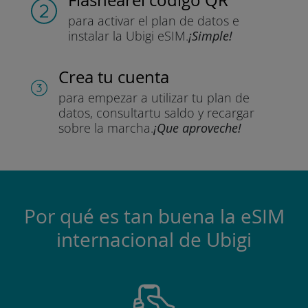
para activar el plan de datos
e
instalar la Ubigi eSIM.
¡Simple!
Crea tu cuenta
para empezar a utilizar tu plan de
datos, consultar
tu saldo y recargar
sobre la marcha.
¡Que aproveche!
Por qué es tan buena la eSIM
internacional de Ubigi