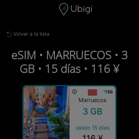
Skip to content
Contenido
Barra de navegación
Pie de página
Volver a la lista
Back to list
eSIM • MARRUECOS • 3
GB • 15 días • 116 ¥
Marruecos
3 GB
válido 15 días
116 ¥