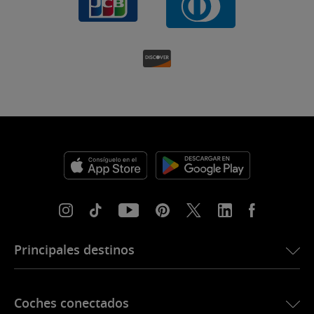
Principales destinos
eSIM para Estados Unidos
Coches conectados
eSIM para Europa