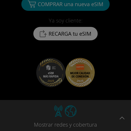
COMPRAR una nueva eSIM
Ya soy cliente:
RECARGA tu eSIM
Mostrar
redes
y cobertura