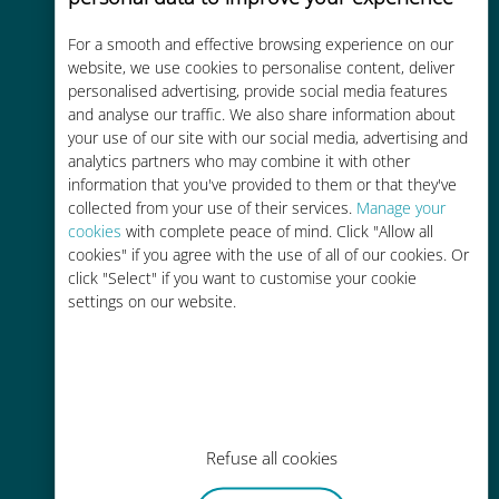
For a smooth and effective browsing experience on our
Rentable
website, we use cookies to personalise content, deliver
personalised advertising, provide social media features
Hasta un 90% más barato que los
and analyse our traffic. We also share information about
costes de itinerancia con su
your use of our site with our social media, advertising and
operador actual
analytics partners who may combine it with other
information that you've provided to them or that they've
collected from your use of their services.
Manage your
cookies
with complete peace of mind. Click "Allow all
cookies" if you agree with the use of all of our cookies. Or
click "Select" if you want to customise your cookie
Fácil recarga
settings on our website.
En cualquier lugar a través de la
aplicación Ubigi, incluso sin Wi-Fi o
datos restantes.
Refuse all cookies