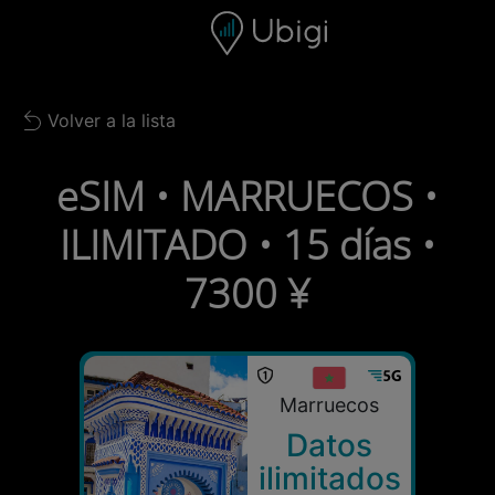
Skip to content
Contenido
Barra de navegación
Pie de página
Volver a la lista
Back to list
eSIM • MARRUECOS •
ILIMITADO • 15 días •
7300 ¥
Marruecos
Datos
ilimitados