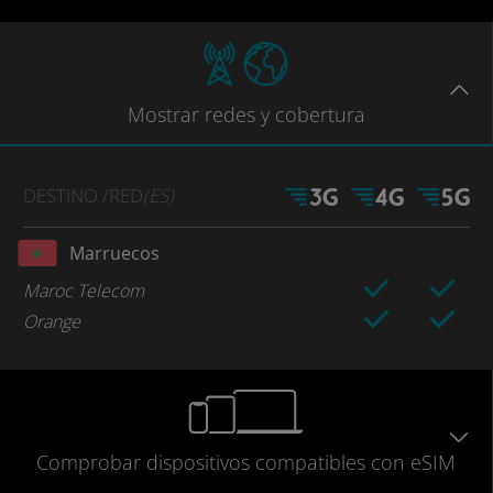
Mostrar
redes
y cobertura
DESTINO
/RED
(ES)
Marruecos
Maroc Telecom
Orange
Comprobar
dispositivos compatibles
con eSIM