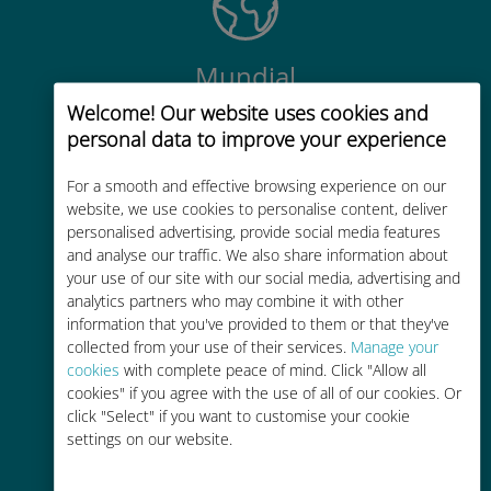
Mundial
Welcome! Our website uses cookies and
Conectividad celular mundial de
personal data to improve your experience
alta calidad en más de 200
destinos
For a smooth and effective browsing experience on our
website, we use cookies to personalise content, deliver
personalised advertising, provide social media features
and analyse our traffic. We also share information about
your use of our site with our social media, advertising and
analytics partners who may combine it with other
Rentable
information that you've provided to them or that they've
collected from your use of their services.
Manage your
Hasta un 90% más barato que los
cookies
with complete peace of mind. Click "Allow all
costes de itinerancia con su
cookies" if you agree with the use of all of our cookies. Or
operador actual
click "Select" if you want to customise your cookie
settings on our website.